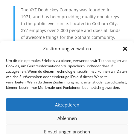
The XYZ Doohickey Company was founded in
1971, and has been providing quality doohickeys
to the public ever since. Located in Gotham City,
XYZ employs over 2,000 people and does all kinds
of awesome things for the Gotham community.
Zustimmung verwalten
As a new WordPress user, you should go to
your
dashboard
to delete this page and create new pages
Um dir ein optimales Erlebnis zu bieten, verwenden wir Technologien wie
Cookies, um Geräteinformationen zu speichern und/oder darauf
for your content. Have fun!
zuzugreifen. Wenn du diesen Technologien zustimmst, können wir Daten
Suchen
wie das Surfverhalten oder eindeutige IDs auf dieser Website
verarbeiten. Wenn du deine Zustimmung nicht erteilst oder zurückziehst,
können bestimmte Merkmale und Funktionen beeinträchtigt werden.
Recent Posts
Akzeptieren
Hello world!
Ablehnen
Recent Comments
Einstellungen ansehen
Es sind keine Kommentare vorhanden.